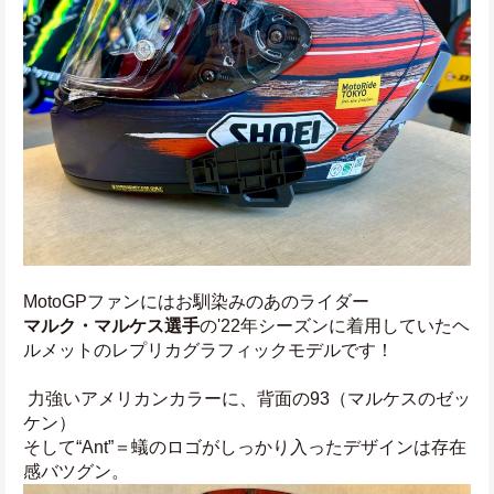
MotoGPファンにはお馴染みのあのライダー
マルク・マルケス選手
の'22年シーズンに着用していたヘ
ルメットのレプリカグラフィックモデルです！
 力強いアメリカンカラーに、背面の93（マルケスのゼッ
ケン）
そして“Ant”＝蟻のロゴがしっかり入ったデザインは存在
感バツグン。