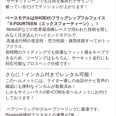
 サーキットシーンでも注目を集めたデザインで
被っているだけでテンションが上がります！
ベースモデルはSHOEIのフラッグシップフルフェイス
「X-FOURTEEN（エックスフォーティーン）」！
 MotoGPなどの世界最高峰レースで培われた技術を惜し
みなく注ぎ込んだハイエンドモデルで、
 高速走行時の安定性・空力性能・換気性能すべてがトッ
プクラス。
長時間のライディングでも快適なフィット感をキープで
きるため、ツーリングはもちろん、サーキット走行にも
対応可能なプロスペック仕様です✨
さらに！インカム付きでレンタル可能！
このヘルメットには、ライダー通しの会話やナビ音声の
確認にも便利なインカムが装着済み！
しかもサインハウスのB+COMを全ヘルメットにお付け
しております！
 ペアツーリングやグループツーリングに最適です。
Bluetooth接続でスマホとの連携もOK。