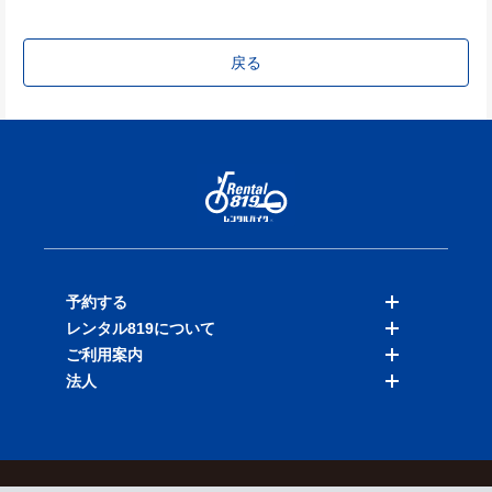
戻る
予約する
レンタル819について
バイクを探す
ご利用案内
店舗を探す
料金表
法人
予約履歴
保険と補償
ご利用ガイド
お知らせ
よくある質問
法人向けサービス
加盟ご希望の方