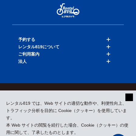
予約する
レンタル819について
バイクを探す
ご利用案内
店舗を探す
料金表
法人
予約履歴
保険と補償
ご利用ガイド
お知らせ
よくある質問
法人向けサービス
加盟ご希望の方
会員規約
プライバシーポリシー
貸渡約款
特定商取引
運営会社
レンタル819 では、Web サイトの適切な動作や、利便性向上、
採用情報
プレスリリース
トラフィック分析を目的に Cookie（クッキー）を使用していま
す。
本 Web サイトの閲覧を続行した場合、Cookie（クッキー）の使
kizuki Rental Service © All Rights Reserved.
用に関して、了承したものとします。