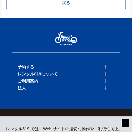
戻る
予約する
レンタル819について
バイクを探す
ご利用案内
店舗を探す
料金表
法人
予約履歴
保険と補償
ご利用ガイド
お知らせ
よくある質問
法人向けサービス
加盟ご希望の方
会員規約
プライバシーポリシー
貸渡約款
特定商取引
運営会社
レンタル819 では、Web サイトの適切な動作や、利便性向上、
採用情報
プレスリリース