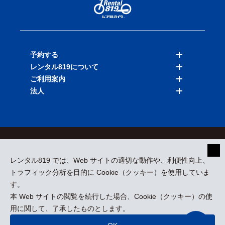
予約する
レンタル819について
バイクを探す
ご利用案内
店舗を探す
料金表
法人
予約履歴
保険と補償
ご利用ガイド
お知らせ
よくある質問
法人向けサービス
加盟ご希望の方
会員規約
プライバシーポリシー
貸渡約款
特定商取引
運営会社
レンタル819 では、Web サイトの適切な動作や、利便性向上、
採用情報
プレスリリース
トラフィック分析を目的に Cookie（クッキー）を使用していま
す。
本 Web サイトの閲覧を続行した場合、Cookie（クッキー）の使
kizuki Rental Service © All Rights Reserved.
用に関して、了承したものとします。