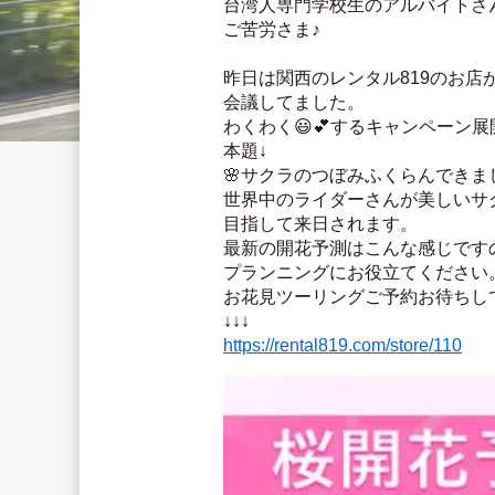
台湾人専門学校生のアルバイトさ
ご苦労さま♪
昨日は関西のレンタル819のお店
会議してました。
わくわく😃💕するキャンペーン
本題↓
🌸サクラのつぼみふくらんできま
世界中のライダーさんが美しいサク
目指して来日されます。
最新の開花予測はこんな感じです
プランニングにお役立てください
お花見ツーリングご予約お待ちし
↓↓↓
https://rental819.com/store/110