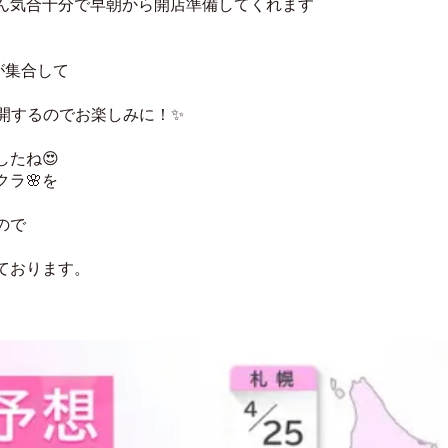
ん気合十分で早朝から開店準備してくれます
が集合して
展開するのでお楽しみに！✨
したね😍
ラ🌸を
ので
。
ております。