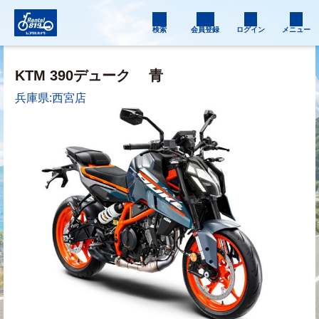
検索
会員登録
ログイン
メニュー
KTM 390デューク
青
兵庫県:西宮店