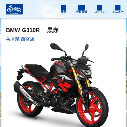
検索
会員登録
ログイン
メニュー
BMW G310R
黒赤
兵庫県:西宮店