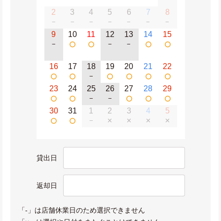
2
3
4
5
6
7
8
−
−
−
−
−
−
−
9
10
11
12
13
14
15
−
−
−
16
17
18
19
20
21
22
−
23
24
25
26
27
28
29
−
−
30
31
1
2
3
4
5
−
✕
✕
✕
✕
貸出日
返却日
「-」は店舗休業日のため選択できません