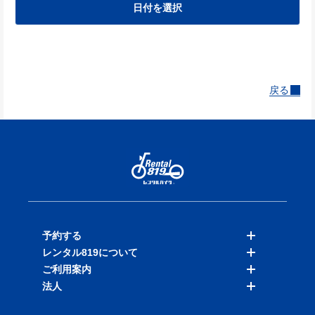
日付を選択
戻る
予約する
レンタル819について
バイクを探す
ご利用案内
店舗を探す
料金表
法人
予約履歴
保険と補償
ご利用ガイド
お知らせ
よくある質問
法人向けサービス