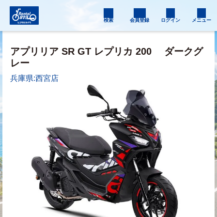
検索
会員登録
ログイン
メニュー
アプリリア SR GT レプリカ 200
ダークグ
レー
兵庫県:西宮店