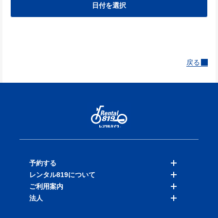
日付を選択
戻る
予約する
レンタル819について
バイクを探す
ご利用案内
店舗を探す
料金表
法人
予約履歴
保険と補償
ご利用ガイド
お知らせ
よくある質問
法人向けサービス