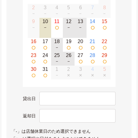
2
3
4
5
6
7
8
−
−
−
−
−
−
−
9
10
11
12
13
14
15
−
−
−
−
16
17
18
19
20
21
22
−
23
24
25
26
27
28
29
−
−
30
31
1
2
3
4
5
−
✕
✕
✕
✕
貸出日
返却日
「-」は店舗休業日のため選択できません