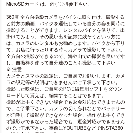
MicroSDカード は、必ずご持参下さい。
360度 全方向撮影カメラをバイクに取り付け、撮影する
と前方の動画、バイクを運転している自分の姿を同時に
撮影することができます。レンタルバイクを借りて、出
掛けてみよう。その思い出を記録に残そうという方に
は、カメラのレンタルもお勧めします。バイクから下り
て、お店に行ったりする時もカメラで撮影して下さい。
全方向の撮影ができるので、海や山での撮影も良いです
し、自撮棒を使って自分達のことも撮影して下さい。
※ 注意
カメラとスマホの設定は、ご自身でお願いします。カメ
ラの設定等の説明はできませんのご了承して下さい。
撮影した映像は、ご自宅のPCに編集用ソフトをダウン
ロードして貰えば、編集することはできます。
撮影が上手くできない場合でも返金対応はできませんの
で、ご了承下さい。カメラの切り忘れなどでバッテリー
が消耗して撮影ができなかった場合、操作が上手くでき
ず撮影ができなかった場合でも、返金対応ができません
のでご了承下さい。事前にYOUTUBEなどでINSTA360