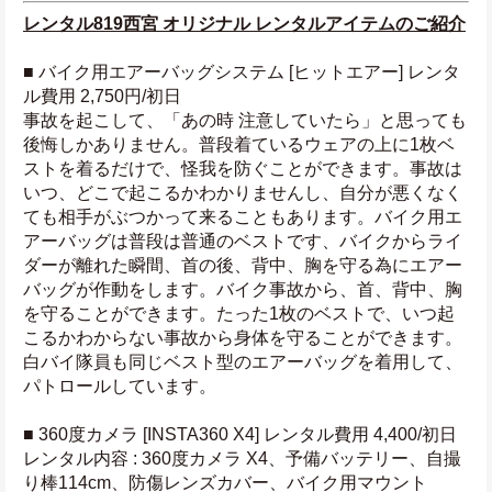
レンタル819西宮 オリジナル レンタルアイテムのご紹介
■ バイク用エアーバッグシステム [ヒットエアー] レンタ
ル費用 2,750円/初日
事故を起こして、「あの時 注意していたら」と思っても
後悔しかありません。普段着ているウェアの上に1枚ベ
ストを着るだけで、怪我を防ぐことができます。事故は
いつ、どこで起こるかわかりませんし、自分が悪くなく
ても相手がぶつかって来ることもあります。バイク用エ
アーバッグは普段は普通のベストです、バイクからライ
ダーが離れた瞬間、首の後、背中、胸を守る為にエアー
バッグが作動をします。バイク事故から、首、背中、胸
を守ることができます。たった1枚のベストで、いつ起
こるかわからない事故から身体を守ることができます。
白バイ隊員も同じベスト型のエアーバッグを着用して、
パトロールしています。
■ 360度カメラ [INSTA360 X4] レンタル費用 4,400/初日
レンタル内容 : 360度カメラ X4、予備バッテリー、自撮
り棒114cm、防傷レンズカバー、バイク用マウント