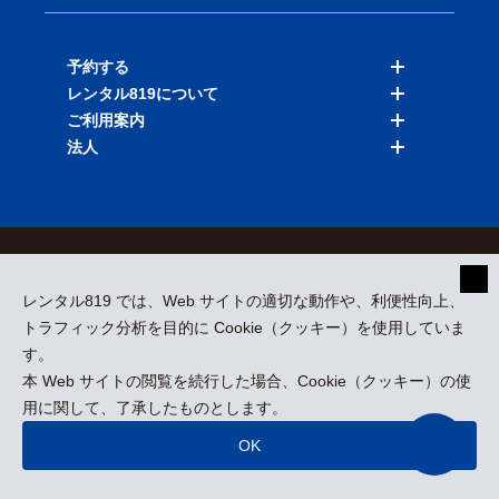
予約する
レンタル819について
バイクを探す
ご利用案内
店舗を探す
料金表
法人
予約履歴
保険と補償
ご利用ガイド
お知らせ
よくある質問
法人向けサービス
加盟ご希望の方
会員規約
プライバシーポリシー
貸渡約款
特定商取引
運営会社
レンタル819 では、Web サイトの適切な動作や、利便性向上、
採用情報
プレスリリース
トラフィック分析を目的に Cookie（クッキー）を使用していま
す。
本 Web サイトの閲覧を続行した場合、Cookie（クッキー）の使
kizuki Rental Service © All Rights Reserved.
用に関して、了承したものとします。
OK