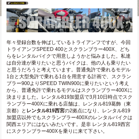
年々登録台数を伸ばしているトライアンフですが、今回
トライアンフSPEED 400とスクランブラー400X、どち
らをレンタルバイクで用意しようかと悩みました。私達
は自分達が乗りたいと思うバイクは、他の人も乗りたい
と思うだろうと考えています。普通免許で乗れるモデル
1台と大型免許で乗れる1台を用意する計画で、スクラン
ブラー900よりSPEED TWIN900に乗りたいという考え
から、普通免許で乗れるモデルはスクランブラー400Xに
決まりました。レンタル819加盟店で3月10日時点でスク
ランブラー400Xに乗れる店舗は、レンタル819葛飾（東
京都）と
レンタル819西宮
の2拠点になり、レンタル819
加盟店以外でもスクランブラー400Xのレンタルバイクは
関西エリアにはないみたいです。是非 レンタル819西宮
にスクランブラー400Xを乗りに来て下さい。