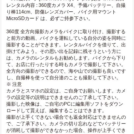
レンタル内容 : 360度カメラ X4、予備バッテリー、自撮
り棒114cm、防傷レンズカバー、バイク用マウント
MicroSDカード は、必ずご持参下さい。
360度 全方向撮影カメラをバイクに取り付け、撮影する
と前方の動画、バイクを運転している自分の姿を同時に
撮影することができます。レンタルバイクを借りて、出
掛けてみよう。その思い出を記録に残そうという方に
は、カメラのレンタルもお勧めします。バイクから下り
て、お店に行ったりする時もカメラで撮影して下さい。
全方向の撮影ができるので、海や山での撮影も良いです
し、自撮棒を使って自分達のことも撮影して下さい。
※ 注意
カメラとスマホの設定は、ご自身でお願いします。カメ
ラの設定等の説明はできませんのご了承して下さい。
撮影した映像は、ご自宅のPCに編集用ソフトをダウン
ロードして貰えば、編集することはできます。
撮影が上手くできない場合でも返金対応はできませんの
で、ご了承下さい。カメラの切り忘れなどでバッテリー
が消耗して撮影ができなかった場合、操作が上手くでき