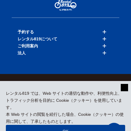
予約する
レンタル819について
バイクを探す
ご利用案内
店舗を探す
料金表
法人
予約履歴
保険と補償
ご利用ガイド
お知らせ
よくある質問
法人向けサービス
加盟ご希望の方
会員規約
プライバシーポリシー
貸渡約款
特定商取引
運営会社
レンタル819 では、Web サイトの適切な動作や、利便性向上、
採用情報
プレスリリース
トラフィック分析を目的に Cookie（クッキー）を使用していま
す。
本 Web サイトの閲覧を続行した場合、Cookie（クッキー）の使
kizuki Rental Service © All Rights Reserved.
用に関して、了承したものとします。