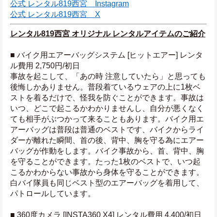
公式 レンタル819西宮　Instagram
公式 レンタル819西宮　X
レンタル819西宮 オリジナル レンタルアイテムのご紹介
■ バイク用エアーバッグシステム [ヒットエアー] レンタ
ル費用 2,750円/初日
事故を起こして、「あの時 注意していたら」と思っても
後悔しかありません。普段着ているウェアの上に1枚ベ
ストを着るだけで、怪我を防ぐことができます。事故は
いつ、どこで起こるかわかりませんし、自分が悪くなく
ても相手がぶつかって来ることもあります。バイク用エ
アーバッグは普段は普通のベストです、バイクからライ
ダーが離れた瞬間、首の後、背中、胸を守る為にエアー
バッグが作動をします。バイク事故から、首、背中、胸
を守ることができます。たった1枚のベストで、いつ起
こるかわからない事故から身体を守ることができます。
白バイ隊員も同じベスト型のエアーバッグを着用して、
パトロールしています。
■ 360度カメラ [INSTA360 X4] レンタル費用 4,400/初日