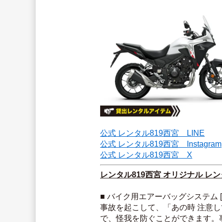
公式 レンタル819西宮　LINE
公式 レンタル819西宮　Instagram
公式 レンタル819西宮　X
レンタル819西宮 オリジナル レ
■ バイク用エアーバッグシステム [ヒ
事故を起こして、「あの時 注意
で、怪我を防ぐことができます。