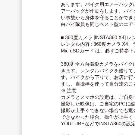
あります。バイク用エアーバッグ
アーバッグが作動をします。バイ
い事故から身体を守ることができ
白バイ隊員も同じベスト型のエア
■ 360度カメラ [INSTA360 X4] 
レンタル内容 : 360度カメラ 
MicroSDカード は、必ずご持参
360度 全方向撮影カメラをバ
きます。レンタルバイクを借りて
す。バイクから下りて、お店に行
すし、自撮棒を使って自分達のこ
※ 注意
カメラとスマホの設定は、ご自身
撮影した映像は、ご自宅のPCに
撮影が上手くできない場合でも返
できなかった場合、操作が上手く
YOUTUBEなどでINSTA360