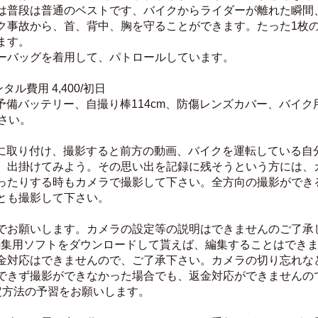
は普段は普通のベストです、バイクからライダーが離れた瞬間
ク事故から、首、背中、胸を守ることができます。たった1枚
ます。
ーバッグを着用して、パトロールしています。
レンタル費用 4,400/初日
X4、予備バッテリー、自撮り棒114cm、防傷レンズカバー、バイ
下さい。
イクに取り付け、撮影すると前方の動画、バイクを運転している
、出掛けてみよう。その思い出を記録に残そうという方には、
ったりする時もカメラで撮影して下さい。全方向の撮影ができ
とも撮影して下さい。
でお願いします。カメラの設定等の説明はできませんのご了承
編集用ソフトをダウンロードして貰えば、編集することはでき
金対応はできませんので、ご了承下さい。カメラの切り忘れな
できず撮影ができなかった場合でも、返金対応ができませんの
の設定方法の予習をお願いします。