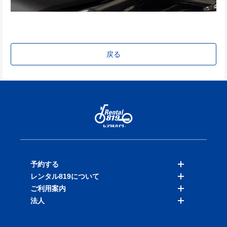
戻る
予約する
レンタル819について
バイクを探す
ご利用案内
店舗を探す
料金表
法人
予約履歴
保険と補償
ご利用ガイド
お知らせ
よくある質問
法人向けサービス