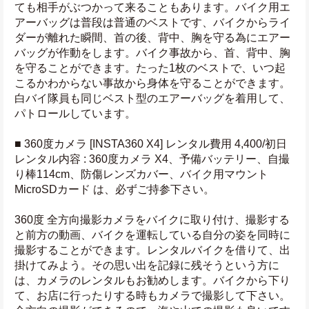
ても相手がぶつかって来ることもあります。バイク用エ
アーバッグは普段は普通のベストです、バイクからライ
ダーが離れた瞬間、首の後、背中、胸を守る為にエアー
バッグが作動をします。バイク事故から、首、背中、胸
を守ることができます。たった1枚のベストで、いつ起
こるかわからない事故から身体を守ることができます。
白バイ隊員も同じベスト型のエアーバッグを着用して、
パトロールしています。
■ 360度カメラ [INSTA360 X4] レンタル費用 4,400/初日
レンタル内容 : 360度カメラ X4、予備バッテリー、自撮
り棒114cm、防傷レンズカバー、バイク用マウント
MicroSDカード は、必ずご持参下さい。
360度 全方向撮影カメラをバイクに取り付け、撮影する
と前方の動画、バイクを運転している自分の姿を同時に
撮影することができます。レンタルバイクを借りて、出
掛けてみよう。その思い出を記録に残そうという方に
は、カメラのレンタルもお勧めします。バイクから下り
て、お店に行ったりする時もカメラで撮影して下さい。