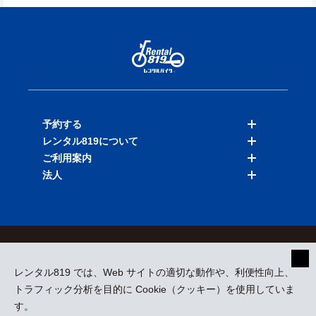
予約する
レンタル819について
バイクを探す
ご利用案内
店舗を探す
料金表
法人
予約履歴
保険と補償
ご利用ガイド
お知らせ
よくある質問
法人向けサービス
加盟ご希望の方
会員規約
プライバシーポリシー
貸渡約款
特定商取引
運営会社
レンタル819 では、Web サイトの適切な動作や、利便性向上、
採用情報
プレスリリース
トラフィック分析を目的に Cookie（クッキー）を使用していま
す。