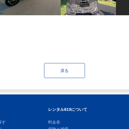
戻る
レンタル819について
探す
料金表