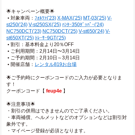
🌟キャンペーン概要🌟
 • 対象車両：
ﾌｫﾙﾂｧ('23)
X-MAX('25)
MT-03('25)
V-
st250('24)
V-st250SX('25)
ﾊﾝﾀｰ350ﾀﾞｯﾊﾟｰ('24)
NC750DCT('23)
NC750DCT('25)
V-st650('24)
V-
st650XT('25)
ﾄﾚｰｻｰ9GT('25)
 • 割引：基本料金より20％OFF
 • ご利用期間：2月14日〜3月14日
 • ご予約期間：2月10日～3月14日
 • 開催店舗：
レンタル819お台場
🌟ご予約時にクーポンコードのご入力が必要となりま
す！
クーポンコード【 
feup4e
 】
🌟注意事項🌟
・割引の併用はできませんのでご了承ください。
・車両補償、ヘルメットなどのオプションなどは割引対
象外です。
・マイページ登録が必須となります。