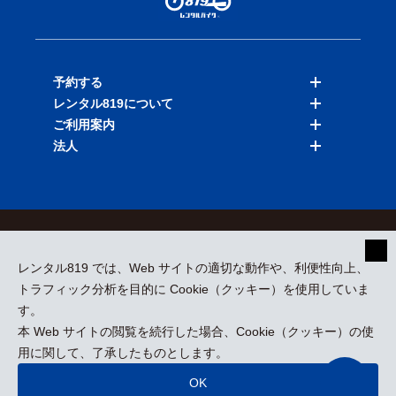
予約する
レンタル819について
バイクを探す
ご利用案内
店舗を探す
料金表
法人
予約履歴
保険と補償
ご利用ガイド
お知らせ
よくある質問
法人向けサービス
加盟ご希望の方
会員規約
プライバシーポリシー
貸渡約款
特定商取引
運営会社
レンタル819 では、Web サイトの適切な動作や、利便性向上、
採用情報
プレスリリース
トラフィック分析を目的に Cookie（クッキー）を使用していま
す。
本 Web サイトの閲覧を続行した場合、Cookie（クッキー）の使
kizuki Rental Service © All Rights Reserved.
用に関して、了承したものとします。
OK