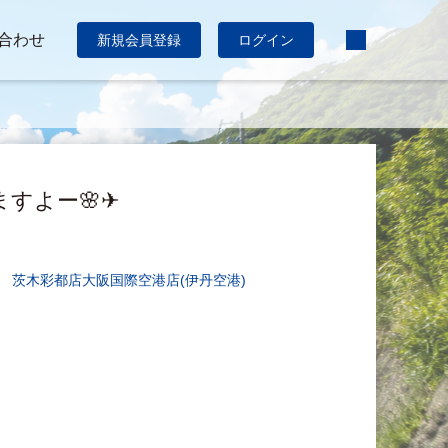
合わせ
新規会員登録
ログイン
ますよー🌸✈
茨木彩都店
大阪国際空港店(伊丹空港)