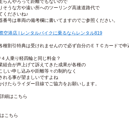
走らんやろって距離でもないので
りそうな方や遠い所へのツーリング高速道路代で
てくださいね♪
器番号は車両の備考欄に書いてますのでご参照ください。
阪国際空港店 | レンタルバイクに乗るならレンタル819
各種割引特典は受けれませんので必ず自分のＥＴＣカードで申
で４人乗り軽四輪と同じ料金？
業組合が声上げて訴えてきた成果が各種の
こしい申し込みや距離等々の制約なく
される事が望ましいですよね
かけたらライダー目線でご協力をお願いします。
舗詳細はこちら
細はこちら