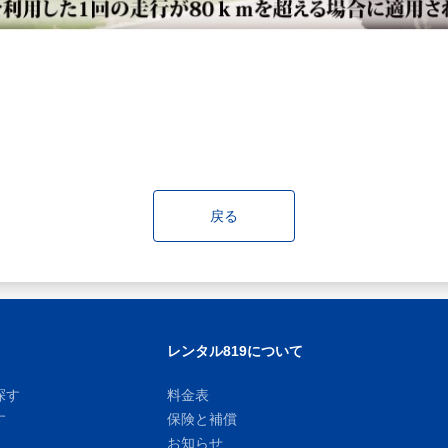
戻る
レンタル819について
探す
料金表
す
保険と補償
お知らせ