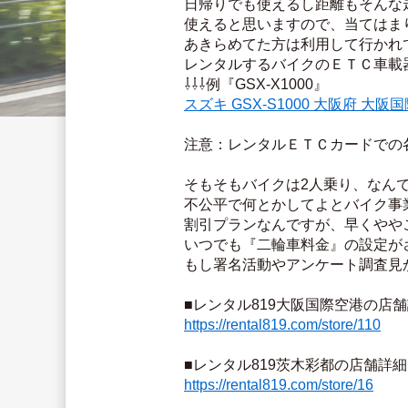
日帰りでも使えるし距離もそんな
使えると思いますので、当てはま
あきらめてた方は利用して行かれ
レンタルするバイクのＥＴＣ車載
⇩⇩⇩例『GSX-X1000』
スズキ GSX-S1000 大阪府 大
注意：レンタルＥＴＣカードでの
そもそもバイクは2人乗り、なん
不公平で何とかしてよとバイク事
割引プランなんですが、早くやや
いつでも『二輪車料金』の設定が
もし署名活動やアンケート調査見
■レンタル819大阪国際空港の店
https://rental819.com/store/110
■レンタル819茨木彩都の店舗詳
https://rental819.com/store/16