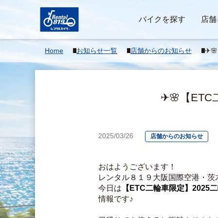
バイクを探す
店舗
Home
お知らせ一覧
店舗からのお知らせ
✈
引ス
✈🌸【ET
2025/03/26
店舗からのお知らせ
おはようございます！
レンタル８１９大阪国際空港・茨
今日は
【ETC二輪車限定】2025
情報です♪