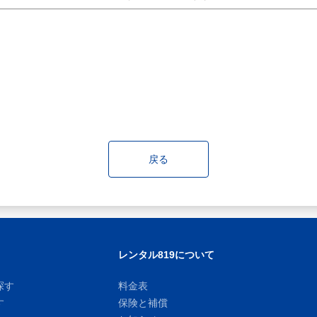
戻る
レンタル819について
探す
料金表
す
保険と補償