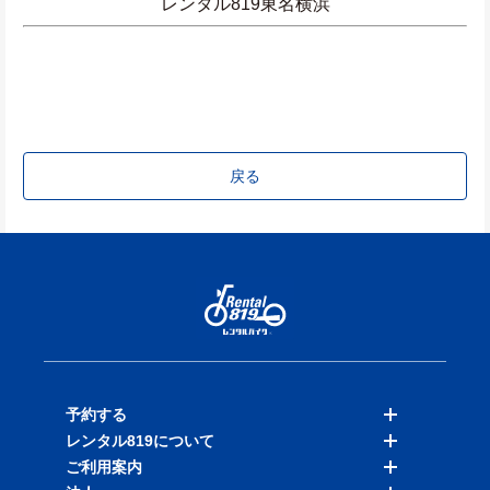
レンタル819東名横浜
戻る
予約する
レンタル819について
バイクを探す
ご利用案内
店舗を探す
料金表