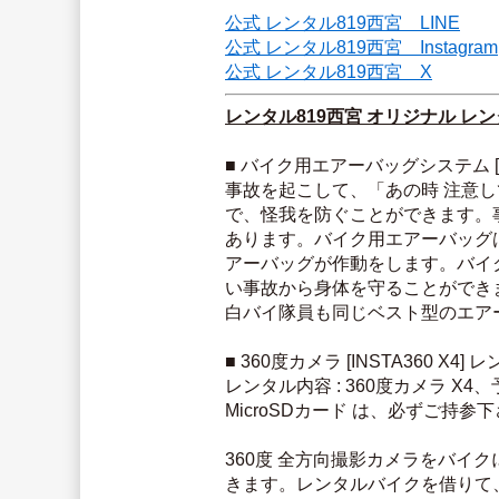
公式 レンタル819西宮　LINE
公式 レンタル819西宮　Instagram
公式 レンタル819西宮　X
レンタル819西宮 オリジナル レ
■ バイク用エアーバッグシステム [ヒ
事故を起こして、「あの時 注意
で、怪我を防ぐことができます。
あります。バイク用エアーバッグ
アーバッグが作動をします。バイ
い事故から身体を守ることができ
白バイ隊員も同じベスト型のエア
■ 360度カメラ [INSTA360 X4] 
レンタル内容 : 360度カメラ 
MicroSDカード は、必ずご持参
360度 全方向撮影カメラをバ
きます。レンタルバイクを借りて