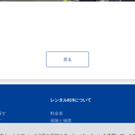
戻る
レンタル819について
探す
料金表
す
保険と補償
お知らせ