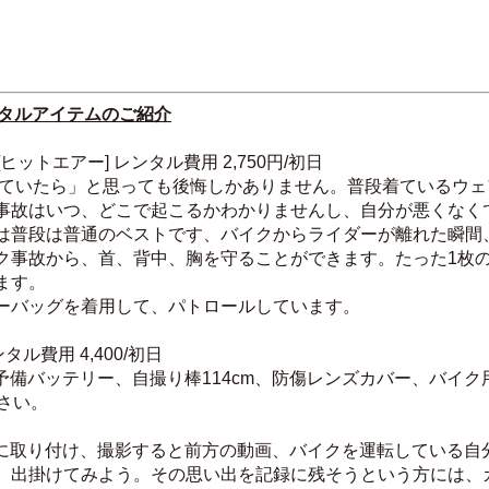
ンタルアイテムのご紹介
ットエアー] レンタル費用 2,750円/初日
していたら」と思っても後悔しかありません。普段着ているウェ
事故はいつ、どこで起こるかわかりませんし、自分が悪くなく
は普段は普通のベストです、バイクからライダーが離れた瞬間
ク事故から、首、背中、胸を守ることができます。たった1枚
ます。
ーバッグを着用して、パトロールしています。
レンタル費用 4,400/初日
X4、予備バッテリー、自撮り棒114cm、防傷レンズカバー、バイ
下さい。
イクに取り付け、撮影すると前方の動画、バイクを運転している
、出掛けてみよう。その思い出を記録に残そうという方には、