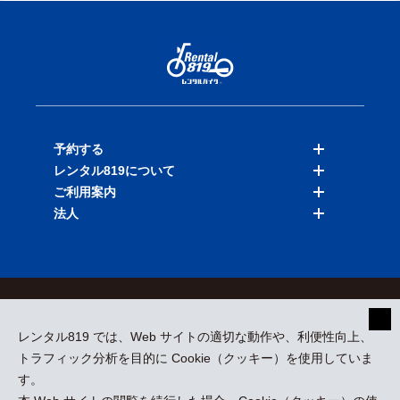
予約する
レンタル819について
バイクを探す
ご利用案内
店舗を探す
料金表
法人
予約履歴
保険と補償
ご利用ガイド
お知らせ
よくある質問
法人向けサービス
加盟ご希望の方
会員規約
プライバシーポリシー
貸渡約款
特定商取引
運営会社
レンタル819 では、Web サイトの適切な動作や、利便性向上、
採用情報
プレスリリース
トラフィック分析を目的に Cookie（クッキー）を使用していま
す。