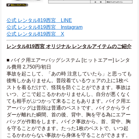
公式 レンタル819西宮　LINE
公式 レンタル819西宮　Instagram
公式 レンタル819西宮　X
レンタル819西宮 オリジナル レンタルアイテムのご紹介
■ バイク用エアーバッグシステム [ヒットエアー] レンタ
ル費用 2,750円/初日
事故を起こして、「あの時 注意していたら」と思っても
後悔しかありません。普段着ているウェアの上に1枚ベ
ストを着るだけで、怪我を防ぐことができます。事故は
いつ、どこで起こるかわかりませんし、自分が悪くなく
ても相手がぶつかって来ることもあります。バイク用エ
アーバッグは普段は普通のベストです、バイクからライ
ダーが離れた瞬間、首の後、背中、胸を守る為にエアー
バッグが作動をします。バイク事故から、首、背中、胸
を守ることができます。たった1枚のベストで、いつ起
こるかわからない事故から身体を守ることができます。