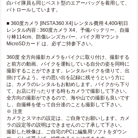
白バイ隊員も同じベスト型のエアーバッグを着用して、
パトロールしています。
■ 360度カメラ [INSTA360 X4] レンタル費用 4,400/初日
レンタル内容 : 360度カメラ X4、予備バッテリー、自撮
り棒114cm、防傷レンズカバー、バイク用マウント
MicroSDカード は、必ずご持参下さい。
360度 全方向撮影カメラをバイクに取り付け、撮影する
と前方の動画、バイクを運転している自分の姿を同時に
撮影することができます。レンタルバイクを借りて、出
掛けてみよう。その思い出を記録に残そうという方に
は、カメラのレンタルもお勧めします。バイクから下り
て、お店に行ったりする時もカメラで撮影して下さい。
全方向の撮影ができるので、海や山での撮影も良いです
し、自撮棒を使って自分達のことも撮影して下さい。
※ 注意
カメラとスマホの設定は、ご自身でお願いします。カメ
ラの設定等の説明はできませんのご了承して下さい。
撮影した映像は、ご自宅のPCに編集用ソフトをダウン