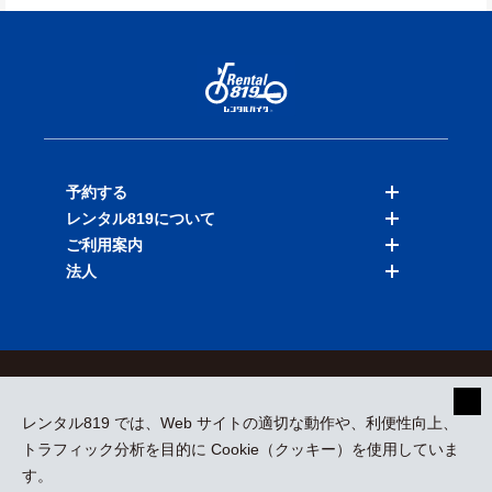
予約する
レンタル819について
バイクを探す
ご利用案内
店舗を探す
料金表
法人
予約履歴
保険と補償
ご利用ガイド
お知らせ
よくある質問
法人向けサービス
加盟ご希望の方
会員規約
プライバシーポリシー
貸渡約款
特定商取引
運営会社
レンタル819 では、Web サイトの適切な動作や、利便性向上、
採用情報
プレスリリース
トラフィック分析を目的に Cookie（クッキー）を使用していま
す。