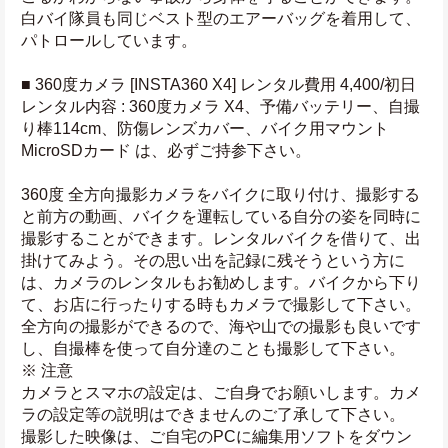
白バイ隊員も同じベスト型のエアーバッグを着用して、
パトロールしています。
■ 360度カメラ [INSTA360 X4] レンタル費用 4,400/初日
レンタル内容 : 360度カメラ X4、予備バッテリー、自撮
り棒114cm、防傷レンズカバー、バイク用マウント
MicroSDカード は、必ずご持参下さい。
360度 全方向撮影カメラをバイクに取り付け、撮影する
と前方の動画、バイクを運転している自分の姿を同時に
撮影することができます。レンタルバイクを借りて、出
掛けてみよう。その思い出を記録に残そうという方に
は、カメラのレンタルもお勧めします。バイクから下り
て、お店に行ったりする時もカメラで撮影して下さい。
全方向の撮影ができるので、海や山での撮影も良いです
し、自撮棒を使って自分達のことも撮影して下さい。
※ 注意
カメラとスマホの設定は、ご自身でお願いします。カメ
ラの設定等の説明はできませんのご了承して下さい。
撮影した映像は、ご自宅のPCに編集用ソフトをダウン