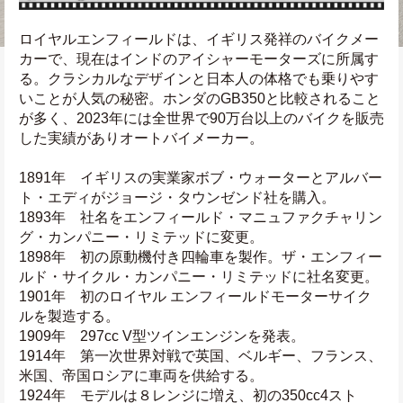
ロイヤルエンフィールドは、イギリス発祥のバイクメー
カーで、現在はインドのアイシャーモーターズに所属す
る。クラシカルなデザインと日本人の体格でも乗りやす
いことが人気の秘密。ホンダのGB350と比較されること
が多く、2023年には全世界で90万台以上のバイクを販売
した実績がありオートバイメーカー。
1891年　イギリスの実業家ボブ・ウォーターとアルバー
ト・エディがジョージ・タウンゼンド社を購入。
1893年　社名をエンフィールド・マニュファクチャリン
グ・カンパニー・リミテッドに変更。
1898年　初の原動機付き四輪車を製作。ザ・エンフィー
ルド・サイクル・カンパニー・リミテッドに社名変更。
1901年　初のロイヤル エンフィールドモーターサイク
ルを製造する。
1909年　297cc V型ツインエンジンを発表。
1914年　第一次世界対戦で英国、ベルギー、フランス、
米国、帝国ロシアに車両を供給する。
1924年　モデルは８レンジに増え、初の350cc4スト