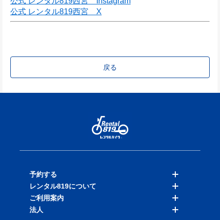
公式 レンタル819西宮　Instagram
公式 レンタル819西宮　X
戻る
予約する
レンタル819について
バイクを探す
ご利用案内
店舗を探す
料金表
法人
予約履歴
保険と補償
ご利用ガイド