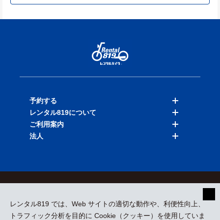
予約する
レンタル819について
バイクを探す
ご利用案内
店舗を探す
料金表
法人
予約履歴
保険と補償
ご利用ガイド
お知らせ
よくある質問
法人向けサービス
加盟ご希望の方
会員規約
プライバシーポリシー
貸渡約款
特定商取引
運営会社
レンタル819 では、Web サイトの適切な動作や、利便性向上、
採用情報
プレスリリース
トラフィック分析を目的に Cookie（クッキー）を使用していま