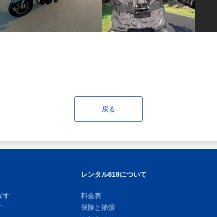
戻る
レンタル819について
探す
料金表
す
保険と補償