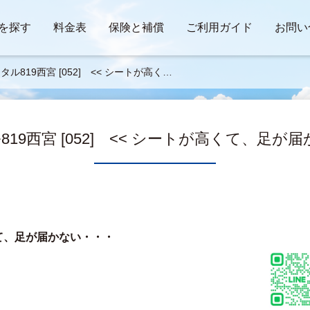
を探す
料金表
保険と補償
ご利用ガイド
お問い
タル819西宮 [052] << シートが高く
足が届かない >>
19西宮 [052] << シートが高くて、足が届
て、足が届かない・・・