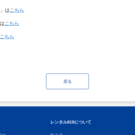
h」は
こちら
」は
こちら
こちら
戻る
レンタル819について