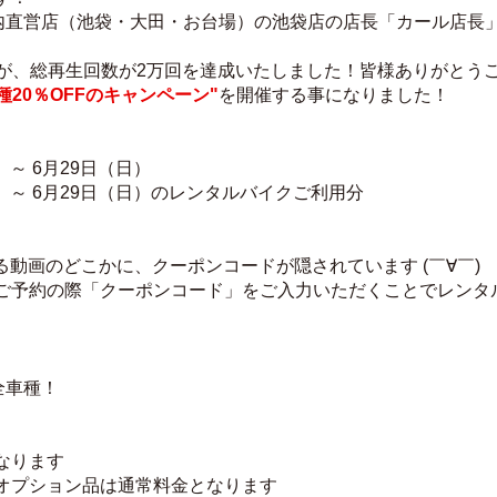
都内直営店（池袋・大田・お台場）の池袋店の店長「カール店長
ch」が、総再生回数が2万回を達成いたしました！皆様ありがとう
種20％OFFのキャンペーン"
を開催する事になりました！
）～ 6月29日（日）
水）～ 6月29日（日）のレンタルバイクご利用分
れる動画のどこかに、クーポンコードが隠されています (￣∀￣)
ご予約の際「クーポンコード」をご入力いただくことでレンタル
全車種！
なります
オプション品は通常料金となります