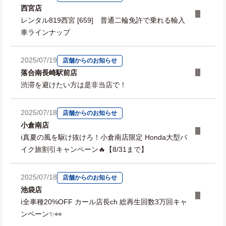
西宮店
レンタル819西宮 [659] 普通二輪免許で乗れる輸入
車ラインナップ
2025/07/19
店舗からのお知らせ
落合南長崎駅前店
渋滞を避けたい方は是非当店で！
2025/07/18
店舗からのお知らせ
小倉南店
ℹ️真夏の風を駆け抜けろ！小倉南店限定 Honda大型バ
イク旅割引キャンペーン🔥【8/31まで】
2025/07/18
店舗からのお知らせ
池袋店
ℹ️全車種20%OFF カール店長ch 総再生回数3万回キャ
ンペーン✨👀