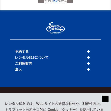
50
51
52
53
54
予約する
レンタル819について
バイクを探す
ご利用案内
店舗を探す
料金表
法人
予約履歴
保険と補償
ご利用ガイド
お知らせ
よくある質問
法人向けサービス
加盟ご希望の方
会員規約
プライバシーポリシー
貸渡約款
特定商取引
運営会社
レンタル819 では、Web サイトの適切な動作や、利便性向上、
採用情報
プレスリリース
トラフィック分析を目的に Cookie（クッキー）を使用していま