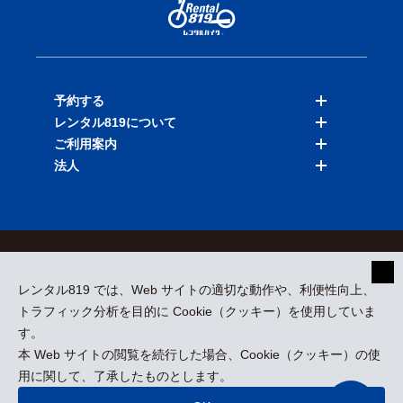
予約する
レンタル819について
バイクを探す
ご利用案内
店舗を探す
料金表
法人
予約履歴
保険と補償
ご利用ガイド
お知らせ
よくある質問
法人向けサービス
加盟ご希望の方
会員規約
プライバシーポリシー
貸渡約款
特定商取引
運営会社
レンタル819 では、Web サイトの適切な動作や、利便性向上、
採用情報
プレスリリース
トラフィック分析を目的に Cookie（クッキー）を使用していま
す。
本 Web サイトの閲覧を続行した場合、Cookie（クッキー）の使
kizuki Rental Service © All Rights Reserved.
用に関して、了承したものとします。