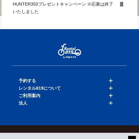
HUNTER350プレゼントキャンペーン ※応募は終了
いたしました
予約する
レンタル819について
バイクを探す
ご利用案内
店舗を探す
料金表
法人
予約履歴
保険と補償
ご利用ガイド
お知らせ
よくある質問
法人向けサービス
加盟ご希望の方
会員規約
プライバシーポリシー
貸渡約款
特定商取引
運営会社