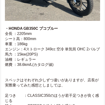
・HONDA GB350C プコブルー
全長 ：2205mm
シート高：800mm
車重 ：186kg
エンジン：4ストローク 349cc 空冷 単気筒 OHC 2バルブ
馬力 ：15kw(20PS)
油種 ：レギュラー
燃費 ：38.6km/L(カタログ値)
スペックはそれぞれ少しずつ違いがありますが、店長が
実際乗ってみた感想としましては、
足つき　　：CLASSIC350のほうが若干足つきが良く感
じる