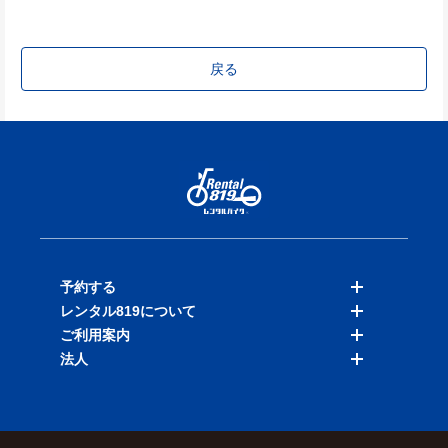
戻る
予約する
レンタル819について
バイクを探す
ご利用案内
店舗を探す
料金表
法人
予約履歴
保険と補償
ご利用ガイド
お知らせ
よくある質問
法人向けサービス
加盟ご希望の方