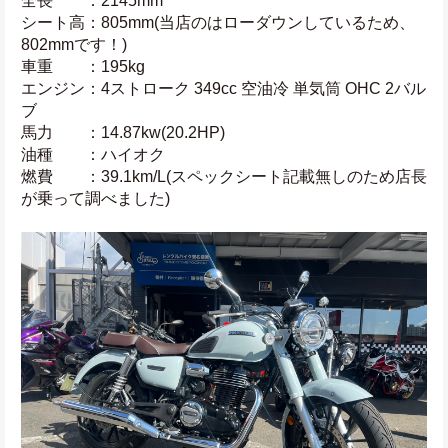
全長　　：2145mm
シート高：805mm(当店のはローダウンしているため、
802mmです！)
車重　　：195kg
エンジン：4ストローク 349cc 空油冷 単気筒 OHC 2バル
ブ
馬力　　：14.87kw(20.2HP)
油種　　：ハイオク
燃費　　：39.1km/L(スペックシート記載無しのため店長
が乗って調べました)