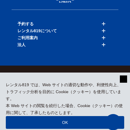
予約する
レンタル819について
バイクを探す
ご利用案内
店舗を探す
料金表
法人
予約履歴
保険と補償
ご利用ガイド
お知らせ
よくある質問
法人向けサービス
加盟ご希望の方
会員規約
プライバシーポリシー
貸渡約款
特定商取引
運営会社
レンタル819 では、Web サイトの適切な動作や、利便性向上、
採用情報
プレスリリース
トラフィック分析を目的に Cookie（クッキー）を使用していま
す。
本 Web サイトの閲覧を続行した場合、Cookie（クッキー）の使
kizuki Rental Service © All Rights Reserved.
用に関して、了承したものとします。
OK