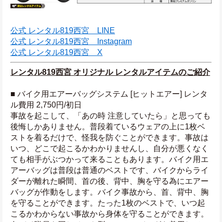
公式 レンタル819西宮　LINE
公式 レンタル819西宮　Instagram
公式 レンタル819西宮　X
レンタル819西宮 オリジナル レンタルアイテムのご紹介
■ バイク用エアーバッグシステム [ヒットエアー] レンタ
ル費用 2,750円/初日
事故を起こして、「あの時 注意していたら」と思っても
後悔しかありません。普段着ているウェアの上に1枚ベ
ストを着るだけで、怪我を防ぐことができます。事故は
いつ、どこで起こるかわかりませんし、自分が悪くなく
ても相手がぶつかって来ることもあります。バイク用エ
アーバッグは普段は普通のベストです、バイクからライ
ダーが離れた瞬間、首の後、背中、胸を守る為にエアー
バッグが作動をします。バイク事故から、首、背中、胸
を守ることができます。たった1枚のベストで、いつ起
こるかわからない事故から身体を守ることができます。