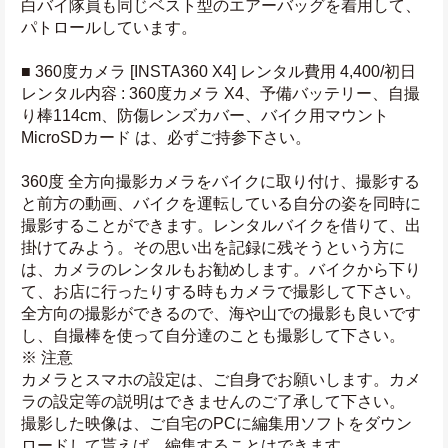
白バイ隊員も同じベスト型のエアーバッグを着用して、
パトロールしています。
■ 360度カメラ [INSTA360 X4] レンタル費用 4,400/初日
レンタル内容 : 360度カメラ X4、予備バッテリー、自撮
り棒114cm、防傷レンズカバー、バイク用マウント
MicroSDカード は、必ずご持参下さい。
360度 全方向撮影カメラをバイクに取り付け、撮影する
と前方の動画、バイクを運転している自分の姿を同時に
撮影することができます。レンタルバイクを借りて、出
掛けてみよう。その思い出を記録に残そうという方に
は、カメラのレンタルもお勧めします。バイクから下り
て、お店に行ったりする時もカメラで撮影して下さい。
全方向の撮影ができるので、海や山での撮影も良いです
し、自撮棒を使って自分達のことも撮影して下さい。
※ 注意
カメラとスマホの設定は、ご自身でお願いします。カメ
ラの設定等の説明はできませんのご了承して下さい。
撮影した映像は、ご自宅のPCに編集用ソフトをダウン
ロードして貰えば、編集することはできます。