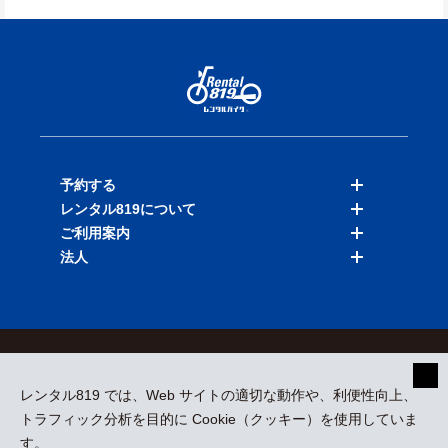
予約する
レンタル819について
バイクを探す
ご利用案内
店舗を探す
料金表
法人
予約履歴
保険と補償
ご利用ガイド
お知らせ
よくある質問
法人向けサービス
加盟ご希望の方
会員規約
プライバシーポリシー
貸渡約款
特定商取引
運営会社
レンタル819 では、Web サイトの適切な動作や、利便性向上、
採用情報
プレスリリース
トラフィック分析を目的に Cookie（クッキー）を使用していま
す。