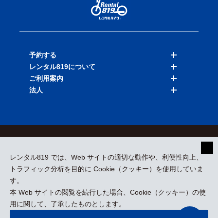
予約する
レンタル819について
バイクを探す
ご利用案内
店舗を探す
料金表
法人
予約履歴
保険と補償
ご利用ガイド
お知らせ
よくある質問
法人向けサービス
加盟ご希望の方
会員規約
プライバシーポリシー
貸渡約款
特定商取引
運営会社
レンタル819 では、Web サイトの適切な動作や、利便性向上、
採用情報
プレスリリース
トラフィック分析を目的に Cookie（クッキー）を使用していま
す。
本 Web サイトの閲覧を続行した場合、Cookie（クッキー）の使
kizuki Rental Service © All Rights Reserved.
用に関して、了承したものとします。