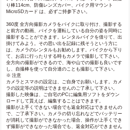
り棒114cm、防傷レンズカバー、バイク用マウント
MicroSDカード は、必ずご持参下さい。
360度 全方向撮影カメラをバイクに取り付け、撮影する
と前方の動画、バイクを運転している自分の姿を同時に
撮影することができます。レンタルバイクを借りて、出
掛けてみよう。その思い出を記録に残そうという方に
は、カメラのレンタルもお勧めします。バイクから下り
て、お店に行ったりする時もカメラで撮影して下さい。
全方向の撮影ができるので、海や山での撮影も良いです
し、自撮棒を使って自分達のことも撮影して下さい。
※ 注意
カメラとスマホの設定は、ご自身でお願いします。カメ
ラの設定等の説明はできませんのご了承して下さい。
撮影した映像は、ご自宅のPCに編集用ソフトをダウン
ロードして貰えば、編集することはできます。
撮影が上手くできない場合でも返金対応はできませんの
で、ご了承下さい。カメラの切り忘れなどでバッテリー
が消耗して撮影ができなかった場合、操作が上手くでき
ず撮影ができなかった場合でも、返金対応ができません