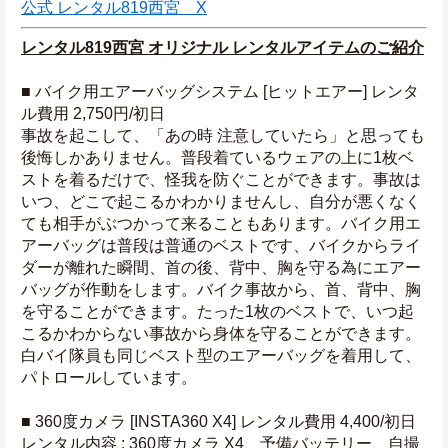
公式 レンタル819西宮　X
レンタル819西宮 オリジナル レンタルアイテムのご紹介
■ バイク用エアーバッグシステム [ヒットエアー] レンタ
ル費用 2,750円/初日
事故を起こして、「あの時 注意していたら」と思っても
後悔しかありません。普段着ているウェアの上に1枚ベ
ストを着るだけで、怪我を防ぐことができます。事故は
いつ、どこで起こるかわかりませんし、自分が悪くなく
ても相手がぶつかって来ることもあります。バイク用エ
アーバッグは普段は普通のベストです、バイクからライ
ダーが離れた瞬間、首の後、背中、胸を守る為にエアー
バッグが作動をします。バイク事故から、首、背中、胸
を守ることができます。たった1枚のベストで、いつ起
こるかわからない事故から身体を守ることができます。
白バイ隊員も同じベスト型のエアーバッグを着用して、
パトロールしています。
■ 360度カメラ [INSTA360 X4] レンタル費用 4,400/初日
レンタル内容 : 360度カメラ X4、予備バッテリー、自撮