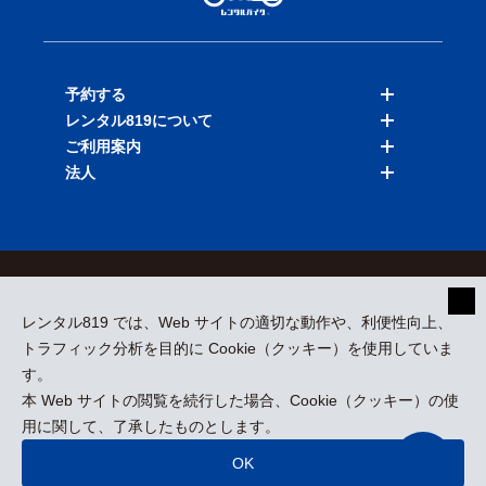
予約する
レンタル819について
バイクを探す
ご利用案内
店舗を探す
料金表
法人
予約履歴
保険と補償
ご利用ガイド
お知らせ
よくある質問
法人向けサービス
加盟ご希望の方
会員規約
プライバシーポリシー
貸渡約款
特定商取引
運営会社
レンタル819 では、Web サイトの適切な動作や、利便性向上、
採用情報
プレスリリース
トラフィック分析を目的に Cookie（クッキー）を使用していま
す。
本 Web サイトの閲覧を続行した場合、Cookie（クッキー）の使
kizuki Rental Service © All Rights Reserved.
用に関して、了承したものとします。
OK