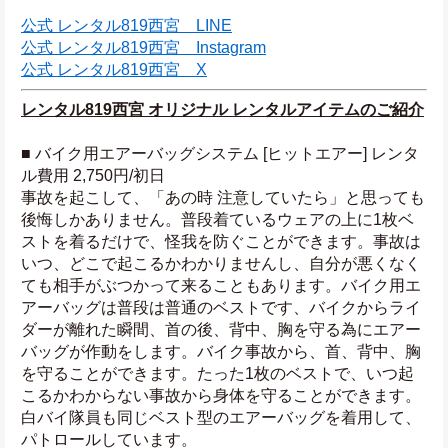
公式 レンタル819西宮　LINE
公式 レンタル819西宮　Instagram
公式 レンタル819西宮　X
レンタル819西宮 オリジナル レンタルアイテムのご紹介
■ バイク用エアーバッグシステム [ヒットエアー] レンタ
ル費用 2,750円/初日
事故を起こして、「あの時 注意していたら」と思っても
後悔しかありません。普段着ているウェアの上に1枚ベ
ストを着るだけで、怪我を防ぐことができます。事故は
いつ、どこで起こるかわかりませんし、自分が悪くなく
ても相手がぶつかって来ることもあります。バイク用エ
アーバッグは普段は普通のベストです、バイクからライ
ダーが離れた瞬間、首の後、背中、胸を守る為にエアー
バッグが作動をします。バイク事故から、首、背中、胸
を守ることができます。たった1枚のベストで、いつ起
こるかわからない事故から身体を守ることができます。
白バイ隊員も同じベスト型のエアーバッグを着用して、
パトロールしています。