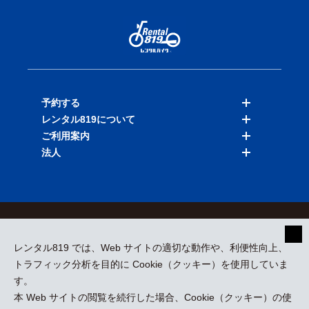
予約する
レンタル819について
バイクを探す
ご利用案内
店舗を探す
料金表
法人
予約履歴
保険と補償
ご利用ガイド
お知らせ
よくある質問
法人向けサービス
加盟ご希望の方
会員規約
プライバシーポリシー
貸渡約款
特定商取引
運営会社
レンタル819 では、Web サイトの適切な動作や、利便性向上、
採用情報
プレスリリース
トラフィック分析を目的に Cookie（クッキー）を使用していま
す。
本 Web サイトの閲覧を続行した場合、Cookie（クッキー）の使
kizuki Rental Service © All Rights Reserved.