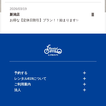
2026/03/19
新潟店
お得な【定休日割引】プラン！！始まります✨
予約する
レンタル819について
バイクを探す
ご利用案内
店舗を探す
料金表
法人
予約履歴
保険と補償
ご利用ガイド
お知らせ
よくある質問
法人向けサービス
加盟ご希望の方