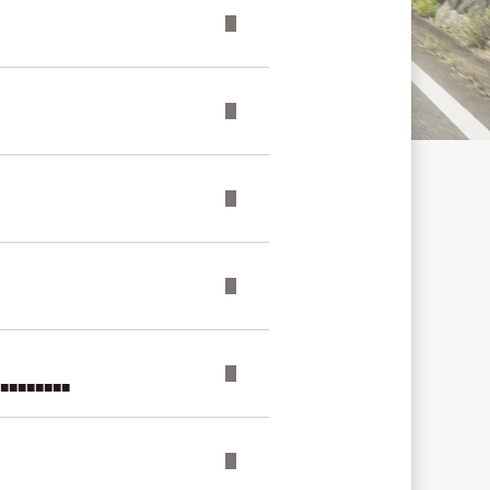
■■■■■■■