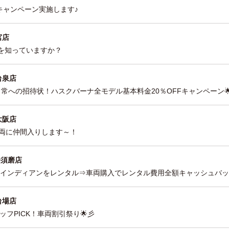
キャンペーン実施します♪
宮店
S1を知っていますか？
台泉店
日常への招待状！ハスクバーナ全モデル基本料金20％OFFキャンペーン
大阪店
タル車両に仲間入りします～！
D須磨店
ー＆インディアンをレンタル⇒車両購入でレンタル費用全額キャッシュバ
台場店
ッフPICK！車両割引祭り🌟彡