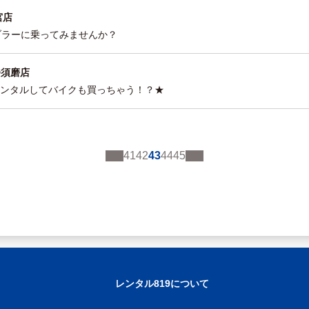
宮店
ランブラーに乗ってみませんか？
D須磨店
レンタルしてバイクも買っちゃう！？★
41
42
43
44
45
レンタル819について