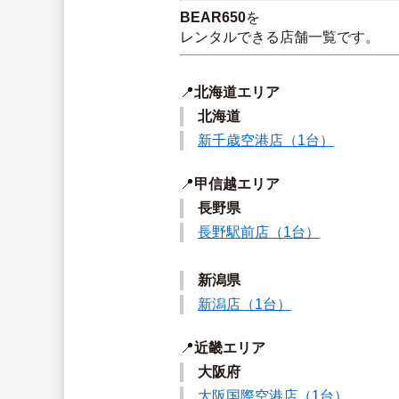
BEAR650
を
レンタルできる店舗一覧です。
📍
北海道エリア
北海道
新千歳空港店（1台）
📍
甲信越エリア
長野県
長野駅前店（1台）
新潟県
新潟店（1台）
📍
近畿エリア
大阪府
大阪国際空港店（1台）