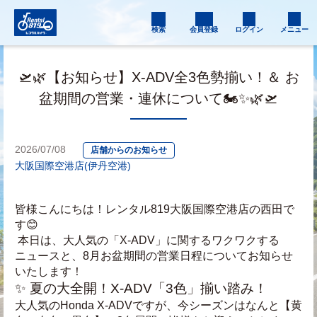
検索
会員登録
ログイン
メニュー
🛫🌿【お知らせ】X-ADV全3色勢揃い！＆ お
盆期間の営業・連休について🏍️✨🌿🛫
2026/07/08
店舗からのお知らせ
大阪国際空港店(伊丹空港)
皆様こんにちは！レンタル819大阪国際空港店の西田で
す😊
 本日は、大人気の「X-ADV」に関するワクワクする
ニュースと、8月お盆期間の営業日程についてお知らせ
いたします！
✨ 夏の大全開！X-ADV「3色」揃い踏み！
大人気のHonda X-ADVですが、今シーズンはなんと【黄