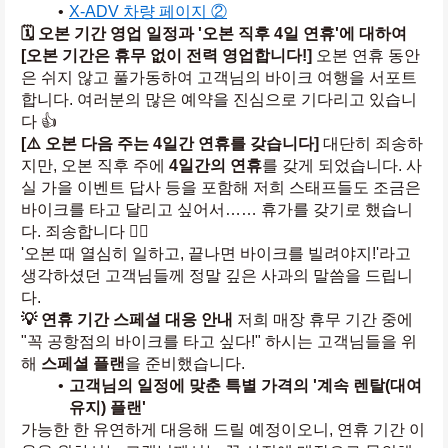
X-ADV 차량 페이지 ②
🗓️ 오본 기간 영업 일정과 '오본 직후 4일 연휴'에 대하여
[오본 기간은 휴무 없이 전력 영업합니다!]
 오본 연휴 동안
은 쉬지 않고 풀가동하여 고객님의 바이크 여행을 서포트
합니다. 여러분의 많은 예약을 진심으로 기다리고 있습니
다 👍
[⚠️ 오본 다음 주는 4일간 연휴를 갖습니다]
 대단히 죄송하
지만, 오본 직후 주에 
4일간의 연휴
를 갖게 되었습니다. 사
실 가을 이벤트 답사 등을 포함해 저희 스태프들도 조금은 
바이크를 타고 달리고 싶어서…… 휴가를 갖기로 했습니
다. 죄송합니다 🙇‍♂️
'오본 때 열심히 일하고, 끝나면 바이크를 빌려야지!'라고 
생각하셨던 고객님들께 정말 깊은 사과의 말씀을 드립니
다.
💡 연휴 기간 스페셜 대응 안내
 저희 매장 휴무 기간 중에 
"꼭 공항점의 바이크를 타고 싶다!" 하시는 고객님들을 위
해 
스페셜 플랜
을 준비했습니다.
고객님의 일정에 맞춘 특별 가격의 '계속 렌탈(대여 
유지) 플랜'
가능한 한 유연하게 대응해 드릴 예정이오니, 연휴 기간 이