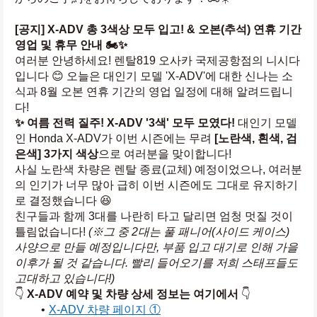
[공지] X-ADV 총 3색상 모두 입고! & 오본(추석) 연휴 기간 
영업 및 휴무 안내 🏍️✨
여러분 안녕하세요! 렌탈819 오사카 국제공항점의 니시다
입니다 😊 오늘은 대인기 모델 'X-ADV'에 대한 신나는 소
식과 8월 오본 연휴 기간의 영업 일정에 대해 알려드립니
다!
✨ 여름 전력 질주! X-ADV '3색' 모두 모였다!
 대인기 모델
인 Honda X-ADV가 이번 시즌에는 무려 
[노란색, 흰색, 검
은색] 3가지 색상
으로 여러분을 맞이합니다!
사실 노란색 차량은 렌탈 종료(교체) 예정이었으나, 여러분
의 인기가 너무 많아 급히 이번 시즌에도 그대로 유지하기
로 결정했습니다 😆
친구들과 함께 3대를 나란히 타고 달리면 엄청 멋질 것이 
틀림없습니다! 
(※그 중 2대는 풀 패니어(사이드 케이스) 
사양으로 만들 예정입니다만, 부품 입고 대기로 인해 가을 
이후가 될 것 같습니다. 빨리 들어오기를 저희 스태프들도 
고대하고 있습니다!)
👇 
X-ADV 예약 및 차량 상세 정보는 여기에서
 👇
X-ADV 차량 페이지 ①