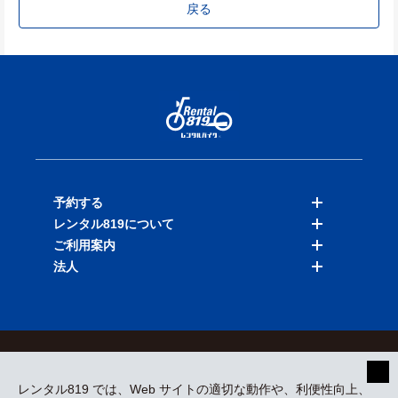
戻る
予約する
レンタル819について
バイクを探す
ご利用案内
店舗を探す
料金表
法人
予約履歴
保険と補償
ご利用ガイド
お知らせ
よくある質問
法人向けサービス
加盟ご希望の方
会員規約
プライバシーポリシー
貸渡約款
特定商取引
運営会社
レンタル819 では、Web サイトの適切な動作や、利便性向上、
採用情報
プレスリリース