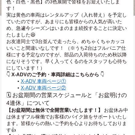
色・白色・黒色】の3色展開で皆様をお迎えいたしま
す！
実は黄色の車両はレンタルアップ（入れ替え）を予定し
ていたのですが、あまりにも皆様からの人気が高いた
め、急遽今シーズンはいまのまま続投することに決定い
たしました😆
お友達同士で3台並んで走ったら、めちゃくちゃカッコ
いいこと間違いなしです！ （※うち2台はフルパニア仕
様にする予定なのですが、部品の入荷待ちのため秋以降
になりそうです。早く入ってくるのをスタッフも心待ち
にしています！）
👇 
X-ADVのご予約・車両詳細はこちらから
 👇
X-ADV 車両ページ①
X-ADV 車両ページ②
🗓️ お盆期間の営業スケジュールと「お盆明けの
4連休」について
【お盆期間は無休で全開営業いたします！】
 お盆休み中
は休まずフル稼働でお客様のバイク旅をサポートいたし
ます。皆様からの熱いご予約を心よりお待ちしておりま
す👍