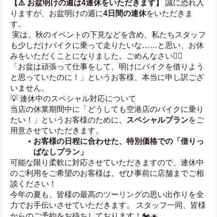
【⚠️ お盆明けの週は4連休をいただきます】
 誠に恐れ入
りますが、お盆明けの週に
4日間の連休
をいただきま
す。
 実は、秋のイベントの下見などを含め、私たちスタッフ
も少しだけバイクに乗って走りたいな……と思い、お休
みをいただくことになりました。ごめんなさい🙇‍♂️
「お盆は頑張って仕事をして、明けにバイクを借りよう
と思っていたのに！」というお客様、本当に申し訳ござ
いません。
💡 連休中のスペシャル対応について
当店の休業期間中に「どうしても空港店のバイクに乗り
たい！」というお客様のために、
スペシャルプラン
をご
用意させていただきます。
お客様の日程に合わせた、特別価格での「借りっ
ぱなしプラン」
可能な限り柔軟に対応させていただきますので、連休中
のご利用をご希望のお客様は、ぜひ事前に店舗までご相
談ください！
今年の夏も、皆様の最高のツーリングの思い出作りを全
力でお手伝いさせていただきます。 スタッフ一同、皆様
からのご予約をお待ちしております！🏍️☀️