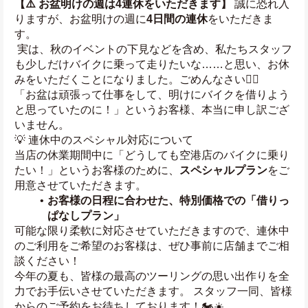
【⚠️ お盆明けの週は4連休をいただきます】
 誠に恐れ入
りますが、お盆明けの週に
4日間の連休
をいただきま
す。
 実は、秋のイベントの下見などを含め、私たちスタッフ
も少しだけバイクに乗って走りたいな……と思い、お休
みをいただくことになりました。ごめんなさい🙇‍♂️
「お盆は頑張って仕事をして、明けにバイクを借りよう
と思っていたのに！」というお客様、本当に申し訳ござ
いません。
💡 連休中のスペシャル対応について
当店の休業期間中に「どうしても空港店のバイクに乗り
たい！」というお客様のために、
スペシャルプラン
をご
用意させていただきます。
お客様の日程に合わせた、特別価格での「借りっ
ぱなしプラン」
可能な限り柔軟に対応させていただきますので、連休中
のご利用をご希望のお客様は、ぜひ事前に店舗までご相
談ください！
今年の夏も、皆様の最高のツーリングの思い出作りを全
力でお手伝いさせていただきます。 スタッフ一同、皆様
からのご予約をお待ちしております！🏍️☀️