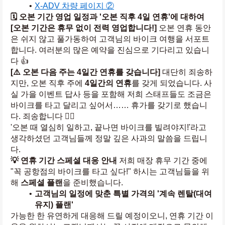
X-ADV 차량 페이지 ②
🗓️ 오본 기간 영업 일정과 '오본 직후 4일 연휴'에 대하여
[오본 기간은 휴무 없이 전력 영업합니다!]
 오본 연휴 동안
은 쉬지 않고 풀가동하여 고객님의 바이크 여행을 서포트
합니다. 여러분의 많은 예약을 진심으로 기다리고 있습니
다 👍
[⚠️ 오본 다음 주는 4일간 연휴를 갖습니다]
 대단히 죄송하
지만, 오본 직후 주에 
4일간의 연휴
를 갖게 되었습니다. 사
실 가을 이벤트 답사 등을 포함해 저희 스태프들도 조금은 
바이크를 타고 달리고 싶어서…… 휴가를 갖기로 했습니
다. 죄송합니다 🙇‍♂️
'오본 때 열심히 일하고, 끝나면 바이크를 빌려야지!'라고 
생각하셨던 고객님들께 정말 깊은 사과의 말씀을 드립니
다.
💡 연휴 기간 스페셜 대응 안내
 저희 매장 휴무 기간 중에 
"꼭 공항점의 바이크를 타고 싶다!" 하시는 고객님들을 위
해 
스페셜 플랜
을 준비했습니다.
고객님의 일정에 맞춘 특별 가격의 '계속 렌탈(대여 
유지) 플랜'
가능한 한 유연하게 대응해 드릴 예정이오니, 연휴 기간 이