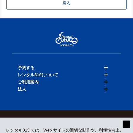
戻る
予約する
レンタル819について
バイクを探す
ご利用案内
店舗を探す
料金表
法人
予約履歴
保険と補償
ご利用ガイド
お知らせ
よくある質問
法人向けサービス
加盟ご希望の方
会員規約
プライバシーポリシー
貸渡約款
特定商取引
運営会社
レンタル819 では、Web サイトの適切な動作や、利便性向上、
採用情報
プレスリリース