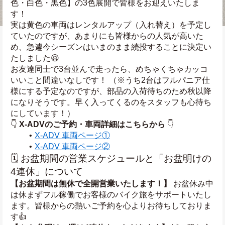
色・白色・黒色】の3色展開で皆様をお迎えいたしま
す！
実は黄色の車両はレンタルアップ（入れ替え）を予定し
ていたのですが、あまりにも皆様からの人気が高いた
め、急遽今シーズンはいまのまま続投することに決定い
たしました😆
お友達同士で3台並んで走ったら、めちゃくちゃカッコ
いいこと間違いなしです！ （※うち2台はフルパニア仕
様にする予定なのですが、部品の入荷待ちのため秋以降
になりそうです。早く入ってくるのをスタッフも心待ち
にしています！）
👇 
X-ADVのご予約・車両詳細はこちらから
 👇
X-ADV 車両ページ①
X-ADV 車両ページ②
🗓️ お盆期間の営業スケジュールと「お盆明けの
4連休」について
【お盆期間は無休で全開営業いたします！】
 お盆休み中
は休まずフル稼働でお客様のバイク旅をサポートいたし
ます。皆様からの熱いご予約を心よりお待ちしておりま
す👍