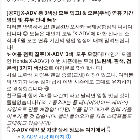
[공지] X-ADV 총 3색상 모두 입고! & 오본(추석) 연휴 기간 
영업 및 휴무 안내 🏍️✨
여러분 안녕하세요! 렌탈819 오사카 국제공항점의 니시다
입니다 😊 오늘은 대인기 모델 'X-ADV'에 대한 신나는 소
식과 8월 오본 연휴 기간의 영업 일정에 대해 알려드립니
다!
✨ 여름 전력 질주! X-ADV '3색' 모두 모였다!
 대인기 모델
인 Honda X-ADV가 이번 시즌에는 무려 
[노란색, 흰색, 검
은색] 3가지 색상
으로 여러분을 맞이합니다!
사실 노란색 차량은 렌탈 종료(교체) 예정이었으나, 여러분
의 인기가 너무 많아 급히 이번 시즌에도 그대로 유지하기
로 결정했습니다 😆
친구들과 함께 3대를 나란히 타고 달리면 엄청 멋질 것이 
틀림없습니다! 
(※그 중 2대는 풀 패니어(사이드 케이스) 
사양으로 만들 예정입니다만, 부품 입고 대기로 인해 가을 
이후가 될 것 같습니다. 빨리 들어오기를 저희 스태프들도 
고대하고 있습니다!)
👇 
X-ADV 예약 및 차량 상세 정보는 여기에서
 👇
X-ADV 차량 페이지 ①