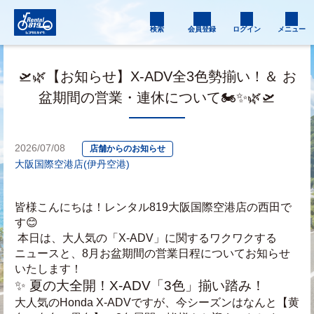
検索
会員登録
ログイン
メニュー
🛫🌿【お知らせ】X-ADV全3色勢揃い！＆ お
盆期間の営業・連休について🏍️✨🌿🛫
2026/07/08
店舗からのお知らせ
大阪国際空港店(伊丹空港)
皆様こんにちは！レンタル819大阪国際空港店の西田で
す😊
 本日は、大人気の「X-ADV」に関するワクワクする
ニュースと、8月お盆期間の営業日程についてお知らせ
いたします！
✨ 夏の大全開！X-ADV「3色」揃い踏み！
大人気のHonda X-ADVですが、今シーズンはなんと【黄