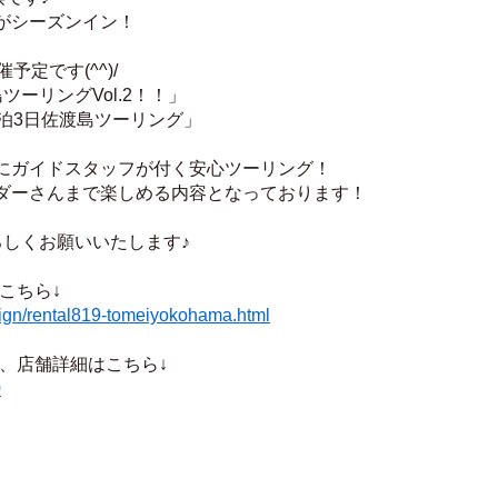
がシーズンイン！
定です(^^)/
ーリングVol.2！！」
泊3日佐渡島ツーリング」
にガイドスタッフが付く安心ツーリング！
ダーさんまで楽しめる内容となっております！
ろしくお願いいたします♪
こちら↓
aign/rental819-tomeiyokohama.html
用、店舗詳細はこちら↓
0