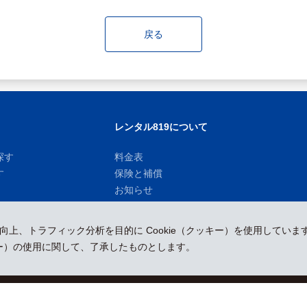
戻る
レンタル819について
探す
料金表
す
保険と補償
お知らせ
性向上、トラフィック分析を目的に Cookie（クッキー）を使用していま
ッキー）の使用に関して、了承したものとします。
運営会社
採用情報
プレスリリース