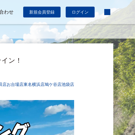
合わせ
新規会員登録
ログイン
ンイン！
田店
お台場店
東名横浜店
鳩ケ谷店
池袋店