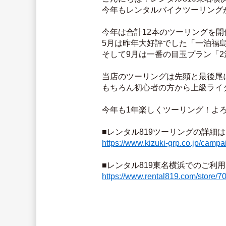
今年もレンタルバイクツーリング
今年は合計12本のツーリングを開催予
5月は昨年大好評でした「一泊福島ツ
そして9月は一番の目玉プラン「2
当店のツーリングは先頭と最後尾
もちろん初心者の方から上級ライ
今年も1年楽しくツーリング！よ
■レンタル819ツーリングの詳細は
https://www.kizuki-grp.co.jp/camp
■レンタル819東名横浜でのご利
https://www.rental819.com/store/7