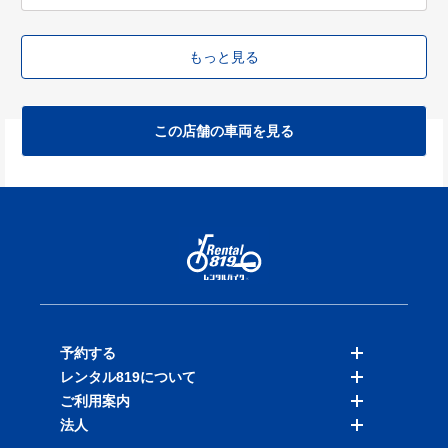
もっと見る
この店舗の車両を見る
予約する
レンタル819について
バイクを探す
ご利用案内
店舗を探す
料金表
法人
予約履歴
保険と補償
ご利用ガイド