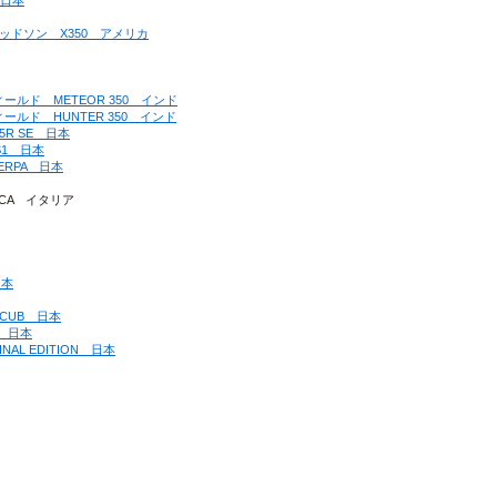
　日本
ーダビッドソン　X350　アメリカ
ンフィールド　METEOR 350　インド
ンフィールド　HUNTER 350　インド
25R SE　日本
 S1　日本
HERPA　日本
LICA　イタリア
日本
R CUB　日本
0　日本
INAL EDITION　日本