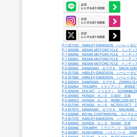
P-7 ID7155　HARLEY-DAVIDSON　ハーレ
P-7 ID6598　INDIAN MOTORCYCLE　イ
P-7 ID6959　INDIAN MOTORCYCLE　イン
P-7 ID6961　INDIAN MOTORCYCLE　イン
P-7 ID6960　INDIAN MOTORCYCLE　イ
P-6 ID6962　KAWASAKI　カワサキ　NINJA 10
P-6 ID7206　HARLEY-DAVIDSON　ハーレー
P-5 ID7585　HARLEY-DAVIDSON　ハーレー
P-5 ID6924　KAWASAKI　カワサキ　Z900RS 日
P-5 ID6954　TRIUMPH　トライアンフ　SPEED
P-5 ID6949　DUCATI　ドゥカティ　SCRAMBL
P-5 ID6963　HONDA　ホンダ　X-ADV　日本
P-5 ID6923　HONDA　ホンダ　REBEL1100-D
P-4 ID7194　HONDA　ホンダ　NC750X-DCT　
P-4 ID7673　KAWASAKI　カワサキ　NINJA40
P-4 ID6968　ROYAL CONTINENTAL　ロイ
P-4 ID7376　HARLEY-DAVIDSON　ハーレ
P-4 ID6950　HONDA　ホンダ　NX400　日本
P-4 ID6966　TRIUMPH　トライアンフ　SCRAM
P-4 ID6967　HUSQVARNA　ハスクバーナ　SV