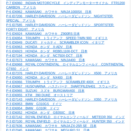
P-7 ID6960　INDIAN MOTORCYCLE　インディアンモーターサイクル　FTR1200 
CARBON　アメリカ
P-6 ID6962　KAWASAKI　カワサキ　NINJA 1000SX　日本
P-6 ID7206　HARLEY-DAVIDSON　ハーレーダビッドソン　NIGHTSTER 
SPECIAL　アメリカ
P-5 ID7585　HARLEY-DAVIDSON　ハーレーダビッドソン　SPORTSTER 
FORTY EIGHT　アメリカ
P-5 ID6924　KAWASAKI　カワサキ　Z900RS 日本
P-5 ID6954　TRIUMPH　トライアンフ　SPEED TWIN 900　イギリス
P-5 ID6949　DUCATI　ドゥカティ　SCRAMBLER ICON　イタリア
P-5 ID6963　HONDA　ホンダ　X-ADV　日本
P-5 ID6923　HONDA　ホンダ　REBEL1100-DCT　日本
P-4 ID7194　HONDA　ホンダ　NC750X-DCT　日本
P-4 ID7673　KAWASAKI　カワサキ　NINJA400　日本
P-4 ID6968　ROYAL CONTINENTAL　ロイヤルエンフィールド　CONTINENTAL 
GT650　インド
P-4 ID7376　HARLEY-DAVIDSON　ハーレーダビッドソン　X500　アメリカ
P-4 ID6950　HONDA　ホンダ　NX400　日本
P-4 ID6966　TRIUMPH　トライアンフ　SCRAMBLER 400X　イギリス
P-4 ID6967　HUSQVARNA　ハスクバーナ　SVARTPILEN401　スウェーデン
P-4 ID6965　SUZUKI　スズキ　BURGMAN400　日本
P-3 ID6955　KTM　390 DUKE　オーストリア
P-3 ID7143　HARLEY-DAVIDSON　ハーレーダビッドソン　X350　アメリカ
P-3 ID6953　BMW　G310GS　ドイツ
P-3 ID6954　BMW　G310R　ドイツ
P-3 ID6052　HONDA　ホンダ　GB350C　日本
P-3 ID7142　ROYAL ENFIELD　ロイヤルエンフィールド　METEOR 350　インド
P-3 ID7100　ROYAL ENFIELD　ロイヤルエンフィールド　HUNTER 350　インド
P-3 ID7636　KAWASAKI　カワサキ　NINJA ZX-25R SE　日本
P-3 ID7045　KAWASAKI　カワサキ　MEGURO S1　日本