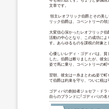
年も前の話です。ちょうど参議院
文章です。
 領主レオフリック伯爵とその美しい妻レディ・ゴディバの伝説は、1043年、英国の小さな町コベントリーで生まれました。レオフ
リック伯爵は、コベントリーの領
大変信心深かったレオフリック伯
活動の中心となり、この成功によ
す。あらゆるものを課税の対象と
心優しいレディ・ゴディバは、貧
した。伯爵は断りましたが、彼女
姿で馬に乗り、コベントリーの町
翌朝、彼女は一糸まとわぬ姿で町
て伯爵は約束を守り、ついに税は
ゴディバの創始者ジョセフ・ドラ
自らのブランドに｢ゴディバ｣の名