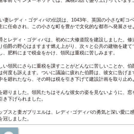
選挙前でインターネットでは、減税の話で盛り上げっています
主に任命され、この小さな町を豊かで文化的な都市へ発展させ
爵とレディ・ゴディバは、初めに大修道院を建設しました。修
り伯爵の野心はますます燃え上がり、次々と公共の建物を建て
し、肥料にまで税金をかけ、領民は重税に苦しみます。
しい領民にさらに重税を課すことがどんなに苦しいことか、伯
は何度も訴えます。ついに議論に疲れた伯爵は、彼女に告げま
中を廻れたなら、その時は税を引き下げて建設計画を取り止め
を廻りました。領民たちはそんな彼女の姿を見ないように、窓
引き下げられました。
ップスと妻ガブリエルは、レディ･ゴディバの勇気と深い愛に感銘
を冠しました。