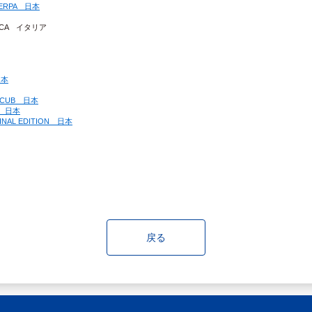
HERPA　日本
LICA　イタリア
日本
R CUB　日本
0　日本
INAL EDITION　日本
戻る