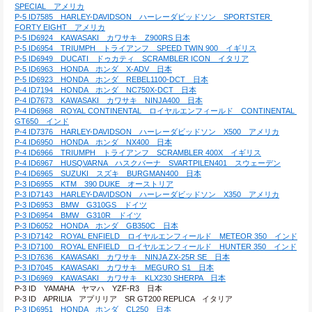
SPECIAL　アメリカ
P-5 ID7585　HARLEY-DAVIDSON　ハーレーダビッドソン　SPORTSTER 
FORTY EIGHT　アメリカ
P-5 ID6924　KAWASAKI　カワサキ　Z900RS 日本
P-5 ID6954　TRIUMPH　トライアンフ　SPEED TWIN 900　イギリス
P-5 ID6949　DUCATI　ドゥカティ　SCRAMBLER ICON　イタリア
P-5 ID6963　HONDA　ホンダ　X-ADV　日本
P-5 ID6923　HONDA　ホンダ　REBEL1100-DCT　日本
P-4 ID7194　HONDA　ホンダ　NC750X-DCT　日本
P-4 ID7673　KAWASAKI　カワサキ　NINJA400　日本
P-4 ID6968　ROYAL CONTINENTAL　ロイヤルエンフィールド　CONTINENTAL 
GT650　インド
P-4 ID7376　HARLEY-DAVIDSON　ハーレーダビッドソン　X500　アメリカ
P-4 ID6950　HONDA　ホンダ　NX400　日本
P-4 ID6966　TRIUMPH　トライアンフ　SCRAMBLER 400X　イギリス
P-4 ID6967　HUSQVARNA　ハスクバーナ　SVARTPILEN401　スウェーデン
P-4 ID6965　SUZUKI　スズキ　BURGMAN400　日本
P-3 ID6955　KTM　390 DUKE　オーストリア
P-3 ID7143　HARLEY-DAVIDSON　ハーレーダビッドソン　X350　アメリカ
P-3 ID6953　BMW　G310GS　ドイツ
P-3 ID6954　BMW　G310R　ドイツ
P-3 ID6052　HONDA　ホンダ　GB350C　日本
P-3 ID7142　ROYAL ENFIELD　ロイヤルエンフィールド　METEOR 350　インド
P-3 ID7100　ROYAL ENFIELD　ロイヤルエンフィールド　HUNTER 350　インド
P-3 ID7636　KAWASAKI　カワサキ　NINJA ZX-25R SE　日本
P-3 ID7045　KAWASAKI　カワサキ　MEGURO S1　日本
P-3 ID6969　KAWASAKI　カワサキ　KLX230 SHERPA　日本
P-3 ID　YAMAHA　ヤマハ　YZF-R3　日本
P-3 ID　APRILIA　アプリリア　SR GT200 REPLICA　イタリア
P-3 ID6951　HONDA　ホンダ　CL250　日本