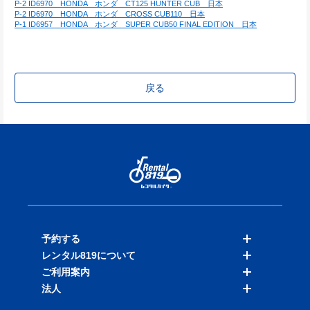
P-2 ID6970　HONDA　ホンダ　CT125 HUNTER CUB　日本
P-2 ID6970　HONDA　ホンダ　CROSS CUB110　日本
P-1 ID6957　HONDA　ホンダ　SUPER CUB50 FINAL EDITION　日本
戻る
予約する
レンタル819について
バイクを探す
ご利用案内
店舗を探す
料金表
法人
予約履歴
保険と補償
ご利用ガイド