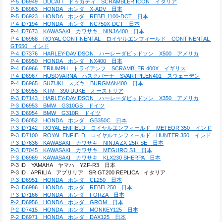
P-5 ID6949　DUCATI　ドゥカティ　SCRAMBLER ICON　イタリア
P-5 ID6963　HONDA　ホンダ　X-ADV　日本
P-5 ID6923　HONDA　ホンダ　REBEL1100-DCT　日本
P-4 ID7194　HONDA　ホンダ　NC750X-DCT　日本
P-4 ID7673　KAWASAKI　カワサキ　NINJA400　日本
P-4 ID6968　ROYAL CONTINENTAL　ロイヤルエンフィールド　CONTINENTAL 
GT650　インド
P-4 ID7376　HARLEY-DAVIDSON　ハーレーダビッドソン　X500　アメリカ
P-4 ID6950　HONDA　ホンダ　NX400　日本
P-4 ID6966　TRIUMPH　トライアンフ　SCRAMBLER 400X　イギリス
P-4 ID6967　HUSQVARNA　ハスクバーナ　SVARTPILEN401　スウェーデン
P-4 ID6965　SUZUKI　スズキ　BURGMAN400　日本
P-3 ID6955　KTM　390 DUKE　オーストリア
P-3 ID7143　HARLEY-DAVIDSON　ハーレーダビッドソン　X350　アメリカ
P-3 ID6953　BMW　G310GS　ドイツ
P-3 ID6954　BMW　G310R　ドイツ
P-3 ID6052　HONDA　ホンダ　GB350C　日本
P-3 ID7142　ROYAL ENFIELD　ロイヤルエンフィールド　METEOR 350　インド
P-3 ID7100　ROYAL ENFIELD　ロイヤルエンフィールド　HUNTER 350　インド
P-3 ID7636　KAWASAKI　カワサキ　NINJA ZX-25R SE　日本
P-3 ID7045　KAWASAKI　カワサキ　MEGURO S1　日本
P-3 ID6969　KAWASAKI　カワサキ　KLX230 SHERPA　日本
P-3 ID　YAMAHA　ヤマハ　YZF-R3　日本
P-3 ID　APRILIA　アプリリア　SR GT200 REPLICA　イタリア
P-3 ID6951　HONDA　ホンダ　CL250　日本
P-3 ID6986　HONDA　ホンダ　REBEL250　日本
P-3 ID7166　HONDA　ホンダ　FORZA　日本
P-2 ID6956　HONDA　ホンダ　GROM　日本
P-2 ID7415　HONDA　ホンダ　MONKEY125　日本
P-2 ID6971　HONDA　ホンダ　DAX125　日本