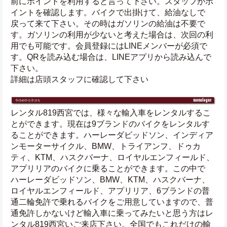
前にポイントを利用すると言って下さい。スタッフがポ
イントを確認します。バイクで出掛けて、給油なしで
戻って来て下さい。その時はガソリンの給油は不要で
す。ガソリンの利用が少ないと考えた場合は、次回の利
用でも可能です。会員登録にはLINEメンバーが必須で
す。QRを読み込む場合は、LINEアプリから読み込んで
下さい。
詳細は店頭スタッフに確認して下さい
レンタル819西宮では、様々な輸入車をレンタルするこ
とができます。現在は9ブランドのバイクをレンタルす
ることができます。ハーレーダビッドソン、インディア
ンモーターサイクル、BMW、トライアンフ、ドゥカ
ティ、KTM、ハスクバーナ、ロイヤルエンフィールド、
アプリリアのバイクに乗ることができます。この中で
ハーレーダビッドソン、BMW、KTM、ハスクバーナ、
ロイヤルエンフィールド、アプリリア、6ブランドの普
通二輪免許で乗れるバイクをご用意していますので、普
通免許しかないけど輸入車に乗ってみたいと思う方はレ
ンタル819西宮いご来店下さい。全国でもこれだけの輸