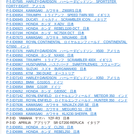
P-5 ID7585　HARLEY-DAVIDSON　ハーレーダビッドソン　SPORTSTER 
FORTY EIGHT　アメリカ
P-5 ID6924　KAWASAKI　カワサキ　Z900RS 日本
P-5 ID6954　TRIUMPH　トライアンフ　SPEED TWIN 900　イギリス
P-5 ID6949　DUCATI　ドゥカティ　SCRAMBLER ICON　イタリア
P-5 ID6963　HONDA　ホンダ　X-ADV　日本
P-5 ID6923　HONDA　ホンダ　REBEL1100-DCT　日本
P-4 ID7194　HONDA　ホンダ　NC750X-DCT　日本
P-4 ID7673　KAWASAKI　カワサキ　NINJA400　日本
P-4 ID6968　ROYAL CONTINENTAL　ロイヤルエンフィールド　CONTINENTAL 
GT650　インド
P-4 ID7376　HARLEY-DAVIDSON　ハーレーダビッドソン　X500　アメリカ
P-4 ID6950　HONDA　ホンダ　NX400　日本
P-4 ID6966　TRIUMPH　トライアンフ　SCRAMBLER 400X　イギリス
P-4 ID6967　HUSQVARNA　ハスクバーナ　SVARTPILEN401　スウェーデン
P-4 ID6965　SUZUKI　スズキ　BURGMAN400　日本
P-3 ID6955　KTM　390 DUKE　オーストリア
P-3 ID7143　HARLEY-DAVIDSON　ハーレーダビッドソン　X350　アメリカ
P-3 ID6953　BMW　G310GS　ドイツ
P-3 ID6954　BMW　G310R　ドイツ
P-3 ID6052　HONDA　ホンダ　GB350C　日本
P-3 ID7142　ROYAL ENFIELD　ロイヤルエンフィールド　METEOR 350　インド
P-3 ID7100　ROYAL ENFIELD　ロイヤルエンフィールド　HUNTER 350　インド
P-3 ID7636　KAWASAKI　カワサキ　NINJA ZX-25R SE　日本
P-3 ID7045　KAWASAKI　カワサキ　MEGURO S1　日本
P-3 ID6969　KAWASAKI　カワサキ　KLX230 SHERPA　日本
P-3 ID　YAMAHA　ヤマハ　YZF-R3　日本
P-3 ID　APRILIA　アプリリア　SR GT200 REPLICA　イタリア
P-3 ID6951　HONDA　ホンダ　CL250　日本
P-3 ID6986　HONDA　ホンダ　REBEL250　日本