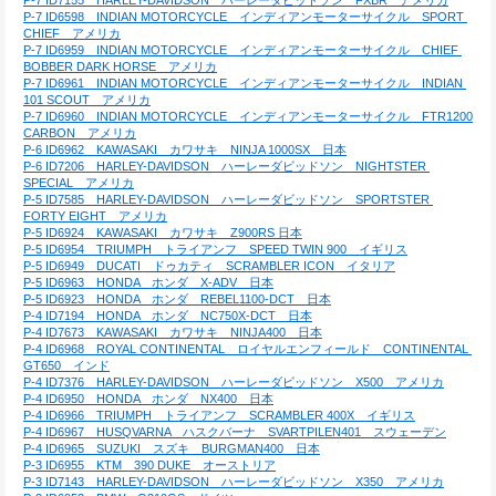
P-7 ID7155　HARLEY-DAVIDSON　ハーレーダビッドソン　FXBR　アメリカ
P-7 ID6598　INDIAN MOTORCYCLE　インディアンモーターサイクル　SPORT 
CHIEF　アメリカ
P-7 ID6959　INDIAN MOTORCYCLE　インディアンモーターサイクル　CHIEF 
BOBBER DARK HORSE　アメリカ
P-7 ID6961　INDIAN MOTORCYCLE　インディアンモーターサイクル　INDIAN 
101 SCOUT　アメリカ
P-7 ID6960　INDIAN MOTORCYCLE　インディアンモーターサイクル　FTR1200 
CARBON　アメリカ
P-6 ID6962　KAWASAKI　カワサキ　NINJA 1000SX　日本
P-6 ID7206　HARLEY-DAVIDSON　ハーレーダビッドソン　NIGHTSTER 
SPECIAL　アメリカ
P-5 ID7585　HARLEY-DAVIDSON　ハーレーダビッドソン　SPORTSTER 
FORTY EIGHT　アメリカ
P-5 ID6924　KAWASAKI　カワサキ　Z900RS 日本
P-5 ID6954　TRIUMPH　トライアンフ　SPEED TWIN 900　イギリス
P-5 ID6949　DUCATI　ドゥカティ　SCRAMBLER ICON　イタリア
P-5 ID6963　HONDA　ホンダ　X-ADV　日本
P-5 ID6923　HONDA　ホンダ　REBEL1100-DCT　日本
P-4 ID7194　HONDA　ホンダ　NC750X-DCT　日本
P-4 ID7673　KAWASAKI　カワサキ　NINJA400　日本
P-4 ID6968　ROYAL CONTINENTAL　ロイヤルエンフィールド　CONTINENTAL 
GT650　インド
P-4 ID7376　HARLEY-DAVIDSON　ハーレーダビッドソン　X500　アメリカ
P-4 ID6950　HONDA　ホンダ　NX400　日本
P-4 ID6966　TRIUMPH　トライアンフ　SCRAMBLER 400X　イギリス
P-4 ID6967　HUSQVARNA　ハスクバーナ　SVARTPILEN401　スウェーデン
P-4 ID6965　SUZUKI　スズキ　BURGMAN400　日本
P-3 ID6955　KTM　390 DUKE　オーストリア
P-3 ID7143　HARLEY-DAVIDSON　ハーレーダビッドソン　X350　アメリカ