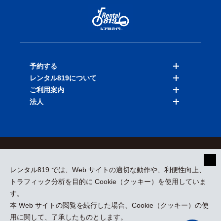
予約する
レンタル819について
バイクを探す
ご利用案内
店舗を探す
料金表
法人
予約履歴
保険と補償
ご利用ガイド
お知らせ
よくある質問
法人向けサービス
加盟ご希望の方
会員規約
プライバシーポリシー
貸渡約款
特定商取引
運営会社
レンタル819 では、Web サイトの適切な動作や、利便性向上、
採用情報
プレスリリース
トラフィック分析を目的に Cookie（クッキー）を使用していま
す。
本 Web サイトの閲覧を続行した場合、Cookie（クッキー）の使
kizuki Rental Service © All Rights Reserved.
用に関して、了承したものとします。